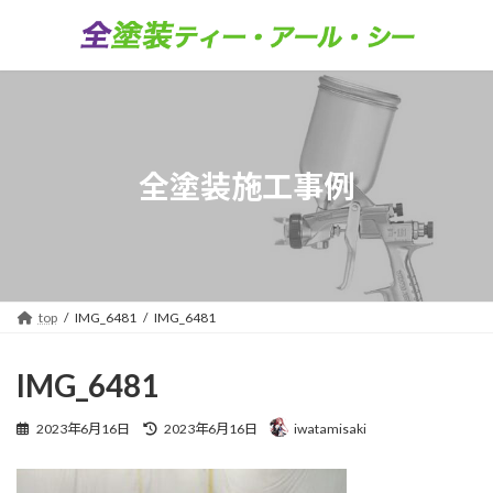
コ
ナ
ン
ビ
テ
ゲ
ン
ー
ツ
シ
へ
ョ
ス
ン
キ
に
全塗装施工事例
ッ
移
プ
動
top
IMG_6481
IMG_6481
IMG_6481
最
2023年6月16日
2023年6月16日
iwatamisaki
終
更
新