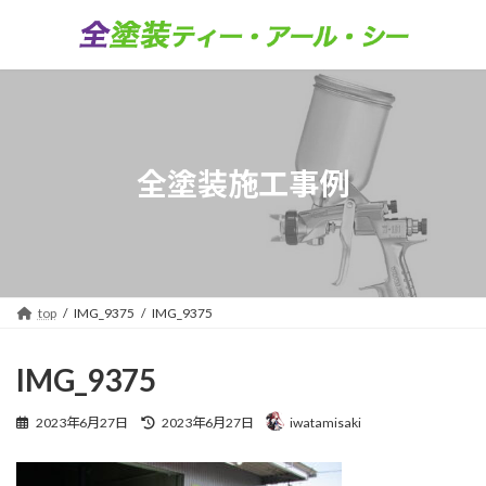
コ
ナ
ン
ビ
テ
ゲ
ン
ー
ツ
シ
へ
ョ
ス
ン
キ
に
全塗装施工事例
ッ
移
プ
動
top
IMG_9375
IMG_9375
IMG_9375
最
2023年6月27日
2023年6月27日
iwatamisaki
終
更
新