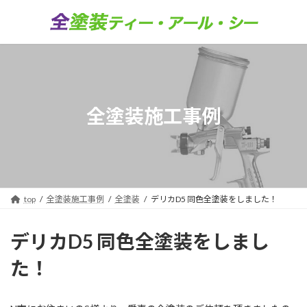
コ
ナ
ン
ビ
テ
ゲ
ン
ー
ツ
シ
へ
ョ
ス
ン
キ
に
全塗装施工事例
ッ
移
プ
動
top
全塗装施工事例
全塗装
デリカD5 同色全塗装をしました！
デリカD5 同色全塗装をしまし
た！