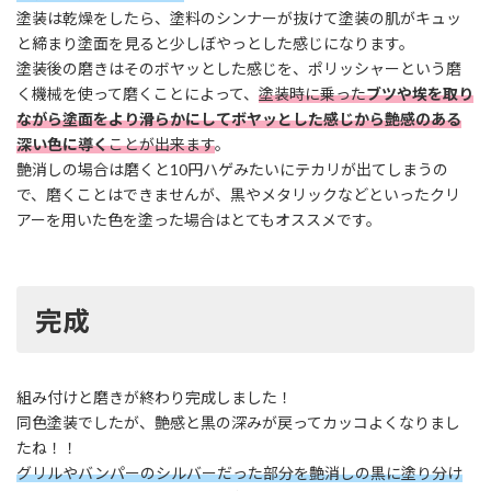
塗装は乾燥をしたら、塗料のシンナーが抜けて塗装の肌がキュッ
と締まり塗面を見ると少しぼやっとした感じになります。
塗装後の磨きはそのボヤッとした感じを、ポリッシャーという磨
く機械を使って磨くことによって、
塗装時に乗った
ブツや埃を取り
ながら塗面をより滑らかにしてボヤッとした感じから艶感のある
深い色に導く
ことが出来ます
。
艶消しの場合は磨くと10円ハゲみたいにテカリが出てしまうの
で、磨くことはできませんが、黒やメタリックなどといったクリ
アーを用いた色を塗った場合はとてもオススメです。
完成
組み付けと磨きが終わり完成しました！
同色塗装でしたが、艶感と黒の深みが戻ってカッコよくなりまし
たね！！
グリルやバンパーのシルバーだった部分を艶消しの黒に塗り分け