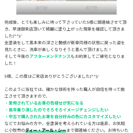
施工前
施工後
完成後、とても楽しみに待って下さっていたS様に御連絡させて頂
き、早速御来店頂いて綺麗に塗り上がった現車を確認して頂きま
した(^^)/
全塗装をして黒本来の深さと艶感が新車同様の状態に戻った姿を
見たときに、洗車が楽しくなりそうと喜んで頂けました！
そして今後の
アフターメンテナンス
もお約束してご帰宅となりま
した！
S様、この度はご来店ありがとうございました(^^)/
このように当社では、確かな技術を持った職人が自信を持って施
工させて頂きますので、
・
愛用されているお車の色褪せが気になる
・
長年乗り潰したのでそろそろイメージチェンジしたい
・中古で購入されたお車を自分好みの色にカスタマイズしたい
などでお悩みの方や、全塗装を考えられている方は是非、お気軽
に小牧市の
ティー・アール・シー
まで御連絡ください。お待ちいた