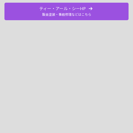
ティー・アール・シーHP
鈑金塗装・事故修理などはこちら