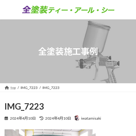
コ
ナ
ン
ビ
テ
ゲ
ン
ー
ツ
シ
へ
ョ
ス
ン
キ
に
全塗装施工事例
ッ
移
プ
動
top
IMG_7223
IMG_7223
IMG_7223
最
2024年4月10日
2024年4月10日
iwatamisaki
終
更
新