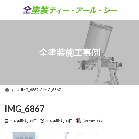
コ
ナ
ン
ビ
テ
ゲ
ン
ー
ツ
シ
へ
ョ
ス
ン
キ
に
全塗装施工事例
ッ
移
プ
動
top
IMG_6867
IMG_6867
IMG_6867
最
2024年6月30日
2024年6月30日
iwatamisaki
終
更
新