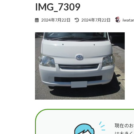
IMG_7309
最
2024年7月22日
2024年7月22日
iwata
終
更
新
日
時
:
現在のお
は大きく