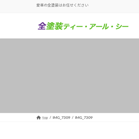
コ
ナ
愛車の全塗装はお任せください
ン
ビ
テ
ゲ
ン
ー
ツ
シ
へ
ョ
ス
ン
キ
に
ッ
移
プ
動
top
IMG_7309
IMG_7309