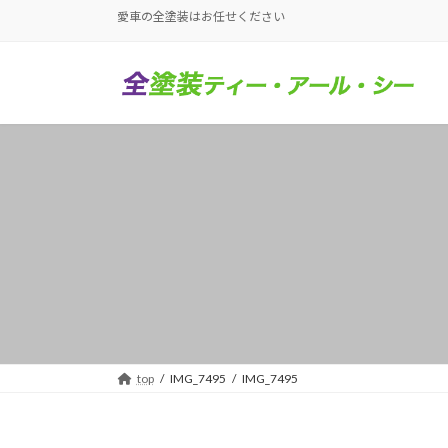
コ
ナ
愛車の全塗装はお任せください
ン
ビ
テ
ゲ
ン
ー
ツ
シ
へ
ョ
ス
ン
キ
に
ッ
移
プ
動
top
IMG_7495
IMG_7495