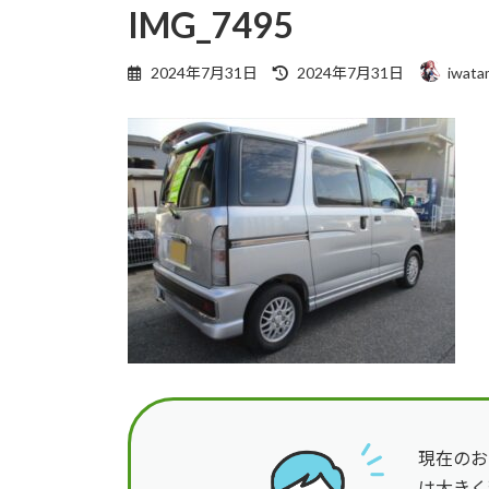
IMG_7495
最
2024年7月31日
2024年7月31日
iwata
終
更
新
日
時
:
現在のお
は大きく