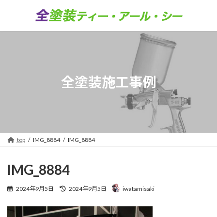
コ
ナ
ン
ビ
テ
ゲ
ン
ー
ツ
シ
へ
ョ
ス
ン
キ
に
全塗装施工事例
ッ
移
プ
動
top
IMG_8884
IMG_8884
IMG_8884
最
2024年9月5日
2024年9月5日
iwatamisaki
終
更
新