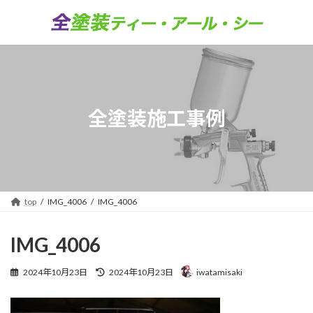
コ
ナ
ン
ビ
テ
ゲ
ン
ー
ツ
シ
へ
ョ
ス
ン
キ
に
全塗装施工事例
ッ
移
プ
動
top
IMG_4006
IMG_4006
IMG_4006
最
2024年10月23日
2024年10月23日
iwatamisaki
終
更
新