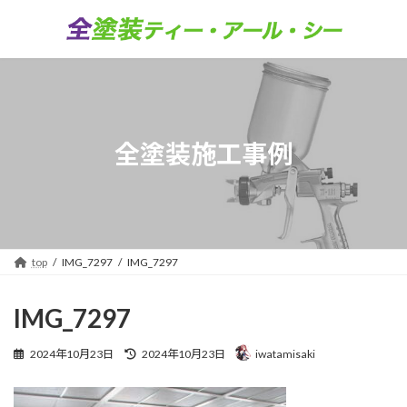
コ
ナ
ン
ビ
テ
ゲ
ン
ー
ツ
シ
へ
ョ
ス
ン
キ
に
全塗装施工事例
ッ
移
プ
動
top
IMG_7297
IMG_7297
IMG_7297
最
2024年10月23日
2024年10月23日
iwatamisaki
終
更
新