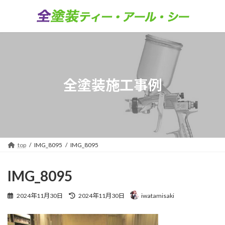
コ
ナ
ン
ビ
テ
ゲ
ン
ー
ツ
シ
へ
ョ
ス
ン
キ
に
全塗装施工事例
ッ
移
プ
動
top
IMG_8095
IMG_8095
IMG_8095
最
2024年11月30日
2024年11月30日
iwatamisaki
終
更
新