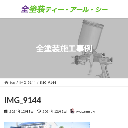
コ
ナ
ン
ビ
テ
ゲ
ン
ー
ツ
シ
へ
ョ
ス
ン
キ
に
全塗装施工事例
ッ
移
プ
動
top
IMG_9144
IMG_9144
IMG_9144
最
2024年12月1日
2024年12月1日
iwatamisaki
終
更
新