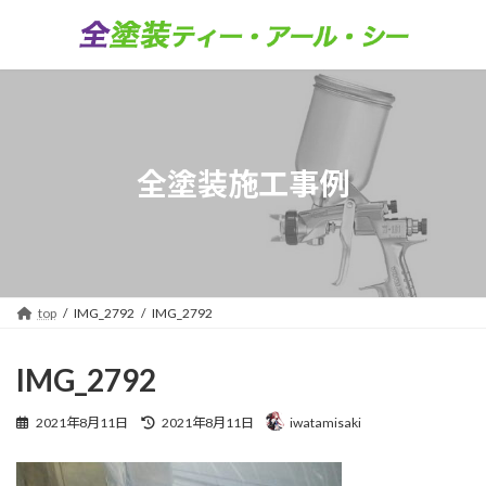
コ
ナ
ン
ビ
テ
ゲ
ン
ー
ツ
シ
へ
ョ
ス
ン
キ
に
全塗装施工事例
ッ
移
プ
動
top
IMG_2792
IMG_2792
IMG_2792
最
2021年8月11日
2021年8月11日
iwatamisaki
終
更
新