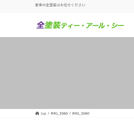
コ
ナ
愛車の全塗装はお任せください
ン
ビ
テ
ゲ
ン
ー
ツ
シ
へ
ョ
ス
ン
キ
に
ッ
移
プ
動
top
IMG_1060
IMG_1060