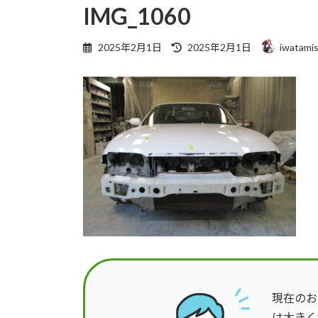
IMG_1060
最
2025年2月1日
2025年2月1日
iwatamis
終
更
新
日
時
:
現在のお
は大きく