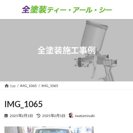
コ
ナ
ン
ビ
テ
ゲ
ン
ー
ツ
シ
へ
ョ
ス
ン
キ
に
全塗装施工事例
ッ
移
プ
動
top
IMG_1065
IMG_1065
IMG_1065
最
2025年2月1日
2025年2月1日
iwatamisaki
終
更
新