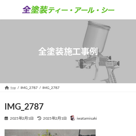
コ
ナ
ン
ビ
テ
ゲ
ン
ー
ツ
シ
へ
ョ
ス
ン
キ
に
全塗装施工事例
ッ
移
プ
動
top
IMG_2787
IMG_2787
IMG_2787
最
2025年2月1日
2025年2月1日
iwatamisaki
終
更
新