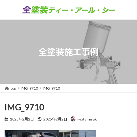
コ
ナ
ン
ビ
テ
ゲ
ン
ー
ツ
シ
へ
ョ
ス
ン
キ
に
全塗装施工事例
ッ
移
プ
動
top
IMG_9710
IMG_9710
IMG_9710
最
2025年2月2日
2025年2月2日
iwatamisaki
終
更
新