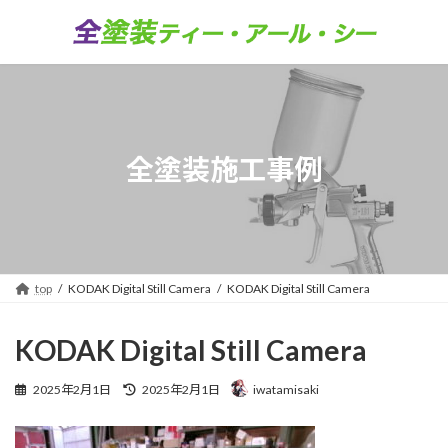
コ
ナ
ン
ビ
テ
ゲ
ン
ー
ツ
シ
へ
ョ
ス
ン
キ
に
全塗装施工事例
ッ
移
プ
動
top
KODAK Digital Still Camera
KODAK Digital Still Camera
KODAK Digital Still Camera
最
2025年2月1日
2025年2月1日
iwatamisaki
終
更
新