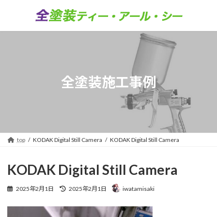
コ
ナ
ン
ビ
テ
ゲ
ン
ー
ツ
シ
へ
ョ
ス
ン
キ
に
全塗装施工事例
ッ
移
プ
動
top
KODAK Digital Still Camera
KODAK Digital Still Camera
KODAK Digital Still Camera
最
2025年2月1日
2025年2月1日
iwatamisaki
終
更
新