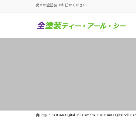
コ
ナ
愛車の全塗装はお任せください
ン
ビ
テ
ゲ
ン
ー
ツ
シ
へ
ョ
ス
ン
キ
に
ッ
移
プ
動
top
KODAK Digital Still Camera
KODAK Digital Still C