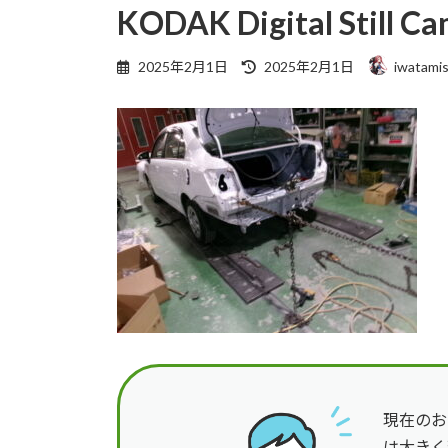
KODAK Digital Still C
最
2025年2月1日
2025年2月1日
iwatamis
終
更
新
日
時
:
現在のお
は大きく