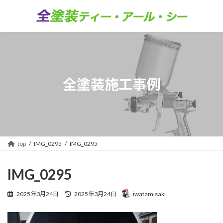
コ
ナ
ン
ビ
テ
ゲ
ン
ー
ツ
シ
へ
ョ
ス
ン
キ
に
全塗装施工事例
ッ
移
プ
動
top
IMG_0295
IMG_0295
IMG_0295
最
2025年3月24日
2025年3月24日
iwatamisaki
終
更
新