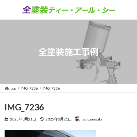
コ
ナ
ン
ビ
テ
ゲ
ン
ー
ツ
シ
へ
ョ
ス
ン
キ
に
全塗装施工事例
ッ
移
プ
動
top
IMG_7236
IMG_7236
IMG_7236
最
2025年3月21日
2025年3月21日
iwatamisaki
終
更
新