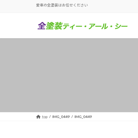
コ
ナ
愛車の全塗装はお任せください
ン
ビ
テ
ゲ
ン
ー
ツ
シ
へ
ョ
ス
ン
キ
に
ッ
移
プ
動
top
IMG_0449
IMG_0449