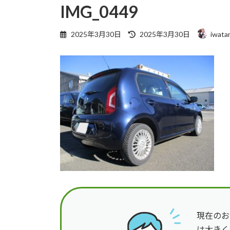
IMG_0449
最
2025年3月30日
2025年3月30日
iwata
終
更
新
日
時
:
現在のお
は大きく