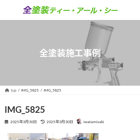
コ
ナ
ン
ビ
テ
ゲ
ン
ー
ツ
シ
へ
ョ
ス
ン
キ
に
全塗装施工事例
ッ
移
プ
動
top
IMG_5825
IMG_5825
IMG_5825
最
2025年3月30日
2025年3月30日
iwatamisaki
終
更
新