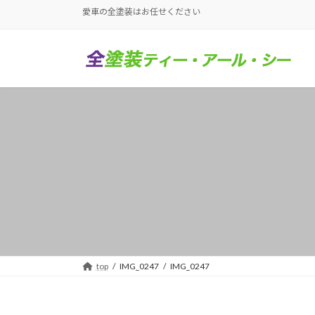
コ
ナ
愛車の全塗装はお任せください
ン
ビ
テ
ゲ
ン
ー
ツ
シ
へ
ョ
ス
ン
キ
に
ッ
移
プ
動
top
IMG_0247
IMG_0247