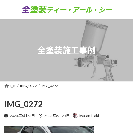
コ
ナ
ン
ビ
テ
ゲ
ン
ー
ツ
シ
へ
ョ
ス
ン
キ
に
全塗装施工事例
ッ
移
プ
動
top
IMG_0272
IMG_0272
IMG_0272
最
2025年6月25日
2025年6月25日
iwatamisaki
終
更
新