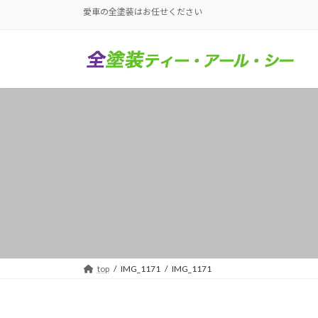
コ
ナ
愛車の全塗装はお任せください
ン
ビ
テ
ゲ
ン
ー
ツ
シ
へ
ョ
ス
ン
キ
に
ッ
移
プ
動
top
IMG_1171
IMG_1171