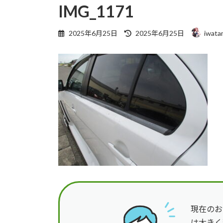
IMG_1171
最
2025年6月25日
2025年6月25日
iwata
終
更
新
日
時
:
現在のお
は大きく