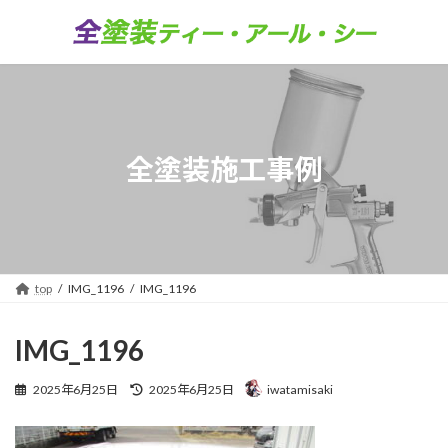
コ
ナ
ン
ビ
テ
ゲ
ン
ー
ツ
シ
へ
ョ
ス
ン
キ
に
全塗装施工事例
ッ
移
プ
動
top
IMG_1196
IMG_1196
IMG_1196
最
2025年6月25日
2025年6月25日
iwatamisaki
終
更
新