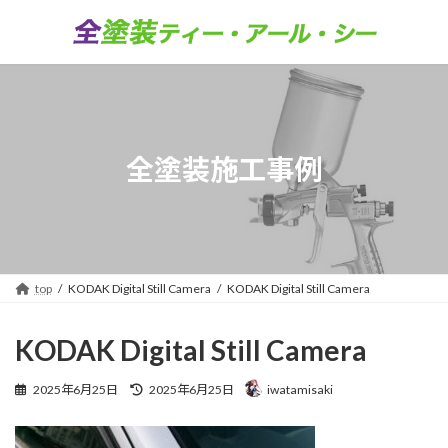
コ
ナ
ン
ビ
テ
ゲ
ン
ー
ツ
シ
へ
ョ
ス
ン
キ
に
全塗装施工事例
ッ
移
プ
動
top
KODAK Digital Still Camera
KODAK Digital Still Camera
KODAK Digital Still Camera
最
2025年6月25日
2025年6月25日
iwatamisaki
終
更
新