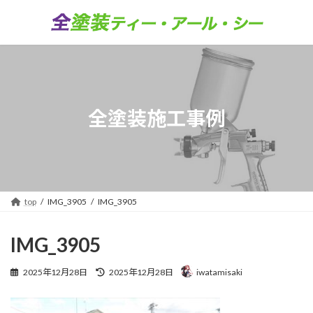
コ
ナ
ン
ビ
テ
ゲ
ン
ー
ツ
シ
へ
ョ
ス
ン
キ
に
全塗装施工事例
ッ
移
プ
動
top
IMG_3905
IMG_3905
IMG_3905
最
2025年12月28日
2025年12月28日
iwatamisaki
終
更
新