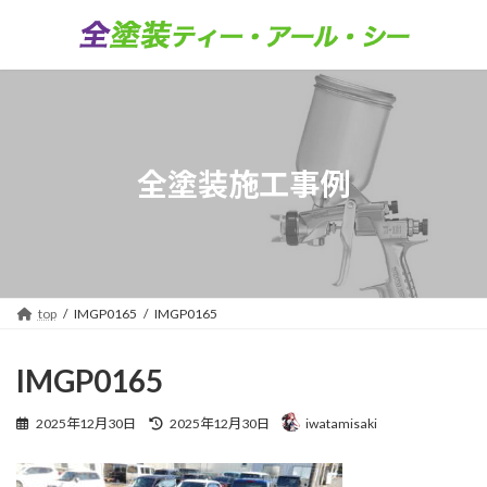
コ
ナ
ン
ビ
テ
ゲ
ン
ー
ツ
シ
へ
ョ
ス
ン
キ
に
全塗装施工事例
ッ
移
プ
動
top
IMGP0165
IMGP0165
IMGP0165
最
2025年12月30日
2025年12月30日
iwatamisaki
終
更
新