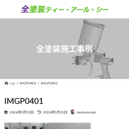
コ
ナ
ン
ビ
テ
ゲ
ン
ー
ツ
シ
へ
ョ
ス
ン
キ
に
全塗装施工事例
ッ
移
プ
動
top
IMGP0401
IMGP0401
IMGP0401
最
2026年5月31日
2026年5月31日
iwatamisaki
終
更
新