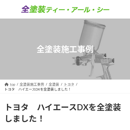
コ
ナ
ン
ビ
テ
ゲ
ン
ー
ツ
シ
へ
ョ
ス
ン
キ
に
全塗装施工事例
ッ
移
プ
動
top
全塗装施工事例
全塗装
トヨタ
トヨタ ハイエースDXを全塗装しました！
トヨタ ハイエースDXを全塗装
しました！